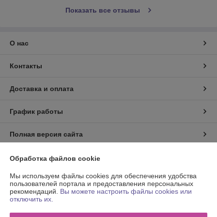
Показать все отзывы
О нас
Контакты
Доставка и оплата
График работы
Полная версия сайта
Политика обработки cookies
Обработка файлов cookie
Мы используем файлы cookies для обеспечения удобства
Сайт создан на платформе Deal.by
пользователей портала и предоставления персональных
рекомендаций.
Вы можете настроить файлы cookies или
отключить их.