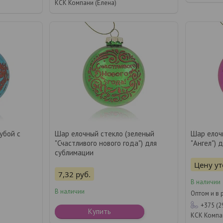
КСК Компани (Елена)
убой с
Шар елочный стекло (зеленый
Шар елоч
"Счастливого нового года") для
"Ангел") 
сублимации
Цену у
7,32
руб.
В наличии
В наличии
Оптом и в 
+375 (2
Купить
КСК Компа