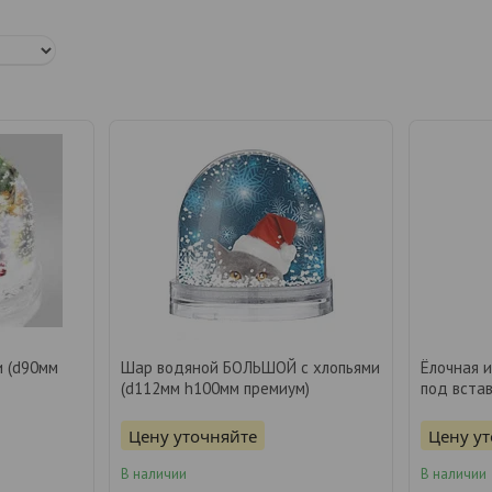
и (d90мм
Шар водяной БОЛЬШОЙ с хлопьями
Ёлочная 
(d112мм h100мм премиум)
под вста
Цену уточняйте
Цену у
В наличии
В наличии