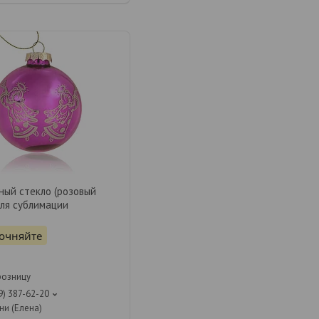
ный стекло (розовый
для сублимации
точняйте
розницу
9) 387-62-20
ни (Елена)