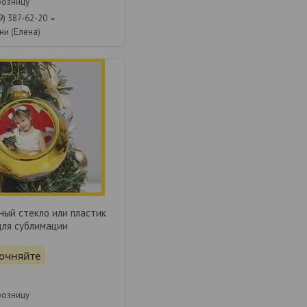
розницу
9) 387-62-20
ни (Елена)
ный стекло или пластик
для сублимации
точняйте
розницу