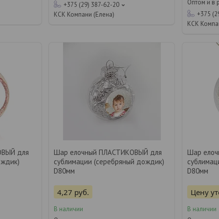
Оптом и в 
+375 (29) 387-62-20
+375 (2
КСК Компани (Елена)
КСК Компа
ОВЫЙ для
Шар елочный ПЛАСТИКОВЫЙ для
Шар ело
ождик)
сублимации (серебряный дождик)
сублимац
D80мм
D80мм
4,27
руб.
Цену у
В наличии
В наличии