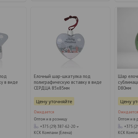
под
Елочный шар-шкатулка под
Шар ело
у в виде
полиграфическую вставку в виде
сублимац
СЕРДЦА 85х85мм
D80мм
Цену уточняйте
Цену у
Ожидается
Ожидаетс
Оптом и в розницу
Оптом и в 
+375 (29) 387-62-20
+375 (2
КСК Компани (Елена)
КСК Компа