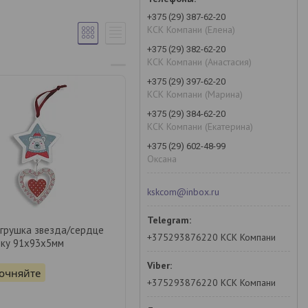
+375 (29) 387-62-20
КСК Компани (Елена)
+375 (29) 382-62-20
КСК Компани (Анастасия)
+375 (29) 397-62-20
КСК Компани (Марина)
+375 (29) 384-62-20
КСК Компани (Екатерина)
+375 (29) 602-48-99
Оксана
kskcom@inbox.ru
игрушка звезда/сердце
+375293876220 КСК Компани
вку 91х93х5мм
точняйте
+375293876220 КСК Компани