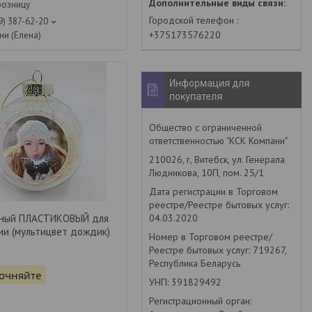
розницу
Городской телефон
9) 387-62-20
+375173576220
ни (Елена)
Информация для
покупателя
Общество с ограниченной
ответственностью "КСК Компани"
210026, г, Витебск, ул. Генерала
Людникова, 10П, пом. 25/1
Дата регистрации в Торговом
реестре/Реестре бытовых услуг:
04.03.2020
чный ПЛАСТИКОВЫЙ для
ии (мультицвет дождик)
Номер в Торговом реестре/
Реестре бытовых услуг: 719267,
Республика Беларусь
точняйте
УНП: 391829492
Регистрационный орган: