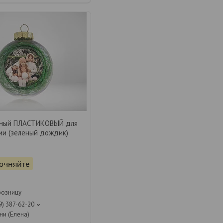
чный ПЛАСТИКОВЫЙ для
ии (зеленый дождик)
точняйте
я
розницу
9) 387-62-20
ни (Елена)