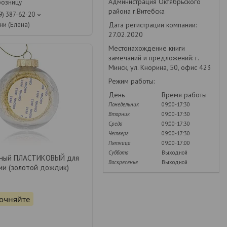
Администрация Октябрьского
розницу
района г.Витебска
9) 387-62-20
Дата регистрации компании:
ни (Елена)
27.02.2020
Местонахождение книги
замечаний и предложений: г.
Минск, ул. Кнорина, 50, офис 423
Режим работы:
День
Время работы
Понедельник
09:00-17:30
Вторник
09:00-17:30
Среда
09:00-17:30
Четверг
09:00-17:30
Пятница
09:00-17:00
Суббота
Выходной
чный ПЛАСТИКОВЫЙ для
Воскресенье
Выходной
ии (золотой дождик)
точняйте