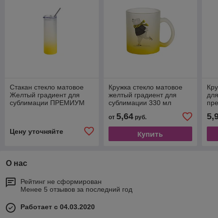
Стакан стекло матовое
Кружка стекло матовое
Кру
Желтый градиент для
желтый градиент для
для
сублимации ПРЕМИУМ
сублимации 330 мл
пр
750мл (без трубочки)
5,64
5,
от
руб.
Цену уточняйте
Купить
О нас
Рейтинг не сформирован
Менее 5 отзывов за последний год
Работает с 04.03.2020