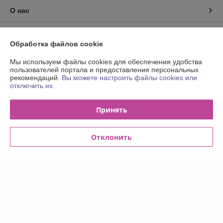
О нас
Контакты
Обработка файлов cookie
Доставка и оплата
Мы используем файлы cookies для обеспечения удобства
пользователей портала и предоставления персональных
рекомендаций.
Вы можете настроить файлы cookies или
График работы
отключить их.
Полная версия сайта
Принять
Политика обработки cookies
Отклонить
Сайт создан на платформе Deal.by
Информация для покупателя