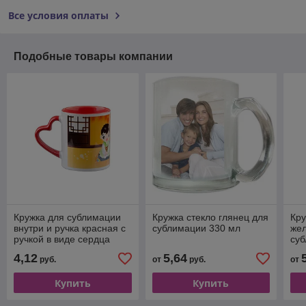
Все условия оплаты
Подобные товары компании
Кружка для сублимации
Кружка стекло глянец для
Кру
внутри и ручка красная с
сублимации 330 мл
жел
ручкой в виде сердца
су
(330 мл)
4,12
5,64
руб.
от
руб.
от
Купить
Купить