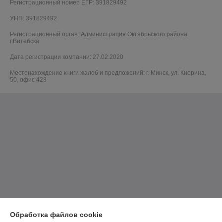
Регистрационный номер ЕГР: 391829492
УНП: 391829492
Регистрационный орган: Администрация Октябрьского района
г.Витебска
Дата регистрации компании: 27.02.2020
Местонахождение книги жалоб и предложений: г. Минск, ул. Кнорина,
50, офис 423
Обработка файлов cookie