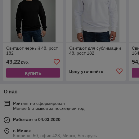
Свитшот черный 48, рост
Свитшот для сублимации
Сви
182
48, рост 182
16
43,22
54
руб.
Цену уточняйте
Купить
О нас
Рейтинг не сформирован
Менее 5 отзывов за последний год
Работает с 04.03.2020
г. Минск
Кнорина, 50, офис 423, Минск, Беларусь