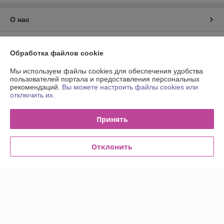
О нас
Контакты
Обработка файлов cookie
Доставка и оплата
Мы используем файлы cookies для обеспечения удобства
пользователей портала и предоставления персональных
рекомендаций.
Вы можете настроить файлы cookies или
График работы
отключить их.
Полная версия сайта
Принять
Политика обработки cookies
Отклонить
Сайт создан на платформе Deal.by