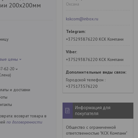
Оксана
ции 200х200мм
kskcom@inbox.ru
+375293876220 КСК Компани
зницу
овые цены
+375293876220 КСК Компани
87-62-20
Елена)
Городской телефон
+375173576220
латы и доставки
боты
нтакты
Информация для
покупателя
возврат товара в
ней
по договоренности
Общество с ограниченной
ответственностью "КСК Компани"