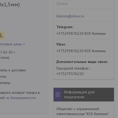
Оксана
0х1,5мм)
kskcom@inbox.ru
+375293876220 КСК Компани
б.
 оптовые цены
+375293876220 КСК Компани
87-62-20
Елена)
Городской телефон
латы и доставки
+375173576220
боты
нтакты
Информация для
возврат товара в
покупателя
ней
по договоренности
Общество с ограниченной
ответственностью "КСК Компани"