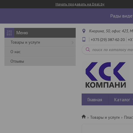
Начать продавать на Deal.by
Рады видет
Кнорина, 50, офис 423, М
+375 (29) 387-62-20
+3
Товары и услуги
О нас
Отзывы
Главная
Каталог
Товары и услуги
Плас