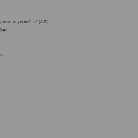
ировки двухслойный (ABS)
,5мм
ен