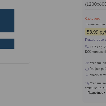
(1200х60
Ожидается
Только оптом
58,99
ру
Показать все
+375 (29) 3
КСК Компани (
Условия оп
График ра
Адрес и ко
течение 14 д
Подробнее